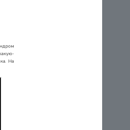
индром
какую-
ка. На