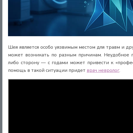
Шея является особо уязвимым местом для травм и др
может возникать по разным причинам. Неудобное п
либо сторону — с годами может привести к «профе
помощь в такой ситуации придет
врач невролог
.