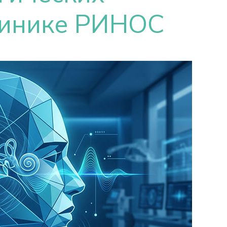
линике РИНОС