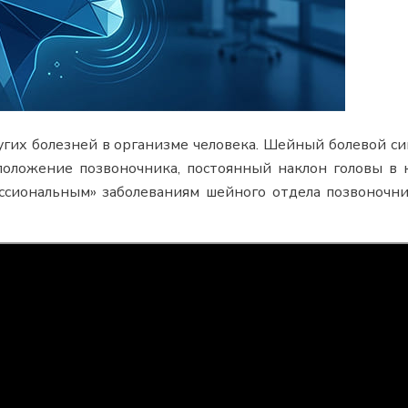
угих болезней в организме человека. Шейный болевой с
оложение позвоночника, постоянный наклон головы в 
ссиональным» заболеваниям шейного отдела позвоночни