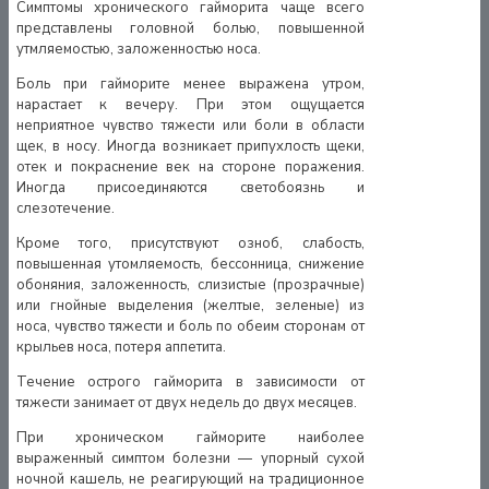
Симптомы хронического гайморита чаще всего
представлены головной болью, повышенной
утмляемостью, заложенностью носа.
Боль при гайморите менее выражена утром,
нарастает к вечеру. При этом ощущается
неприятное чувство тяжести или боли в области
щек, в носу. Иногда возникает припухлость щеки,
отек и покраснение век на стороне поражения.
Иногда присоединяются светобоязнь и
слезотечение.
Кроме того, присутствуют озноб, слабость,
повышенная утомляемость, бессонница, снижение
обоняния, заложенность, слизистые (прозрачные)
или гнойные выделения (желтые, зеленые) из
носа, чувство тяжести и боль по обеим сторонам от
крыльев носа, потеря аппетита.
Течение острого гайморита в зависимости от
тяжести занимает от двух недель до двух месяцев.
При хроническом гайморите наиболее
выраженный симптом болезни — упорный сухой
ночной кашель, не реагирующий на традиционное