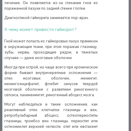
лечение. Он появляется из-за стекания гноя из
пораженной пазухи по задней стенке глотки.
Диагностикой гайморита занимается лор-врач.
К чему может привести гайморит?
Гной может попасть из гайморовых пазух прямиком
в окружающие ткани, при этом поражая глазницу,
зубы, нервы, проходящие рядом, в тяжелых
случаях — даже мозговые оболочки.
Иногда при острой, но чаще всего при хроническом
форме бывают внутричерепные осложнения —
отек мозговых оболочек, менингит,
менингоэнцефалит, флебит синусов твердой
мозговой оболочки с развитием риногенного
сепсиса, пахименингит, риногенный абсцесс мозга.
Могут наблюдаться и такие осложнения, как
реактивный отек клетчатки глазницы и век,
ретробульбарный абсцесс, остеопериоститы
глазницы, тромбоз вен глазницы, периостит или
остеомиелит верхней челюсти, отит или евстахеит