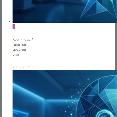
0
Хронический
гнойный
средний
отит
19.02.2024