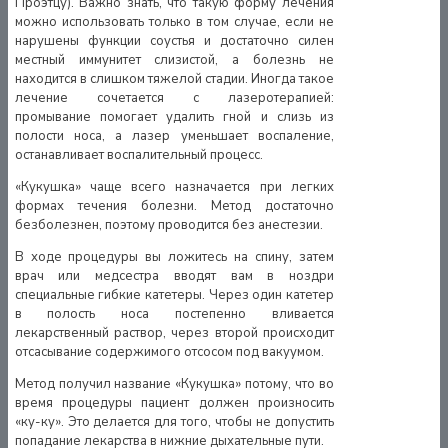
Проэтцу). Важно знать, что такую форму лечения
можно использовать только в том случае, если не
нарушены функции соустья и достаточно силен
местный иммунитет слизистой, а болезнь не
находится в слишком тяжелой стадии. Иногда такое
лечение сочетается с лазеротерапией:
промывание помогает удалить гной и слизь из
полости носа, а лазер уменьшает воспаление,
останавливает воспалительный процесс.
«Кукушка» чаще всего назначается при легких
формах течения болезни. Метод достаточно
безболезнен, поэтому проводится без анестезии.
В ходе процедуры вы ложитесь на спину, затем
врач или медсестра вводят вам в ноздри
специальные гибкие катетеры. Через один катетер
в полость носа постепенно вливается
лекарственный раствор, через второй происходит
отсасывание содержимого отсосом под вакуумом.
Метод получил название «Кукушка» потому, что во
время процедуры пациент должен произносить
«ку-ку». Это делается для того, чтобы не допустить
попадание лекарства в нижние дыхательные пути.