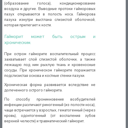
(образование голоса), кондиционирование
воздуха и другие. Выводные протоки гайморовых
пазух открываются в полость носа. Гайморова
пазуха изнутри выстлана слизистой оболочкой,
которая прилегает к кости.
Гайморит может быть острым и
хроническим.
При остром гайморите воспалительный процесс
захватывает слой слизистой оболочки, а также
лежащую под ним рыхлую ткань и кровеносные
сосуды. При хроническом гайморите поражается
подслизистая основа и костные стенки пазухи.
Хроническая форма развивается вследствие не
долеченного острого гайморита.
По способу проникновения возбудителей
инфекции различают риногенный (из полости носа),
чаще встречается у взрослых, гематогенный (через
кровь), одонтогенный (от воспаления зубов
верхней челюсти) и травматический гайморит.