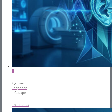
0
Детский
невролог
в Самаре
18.01.2024