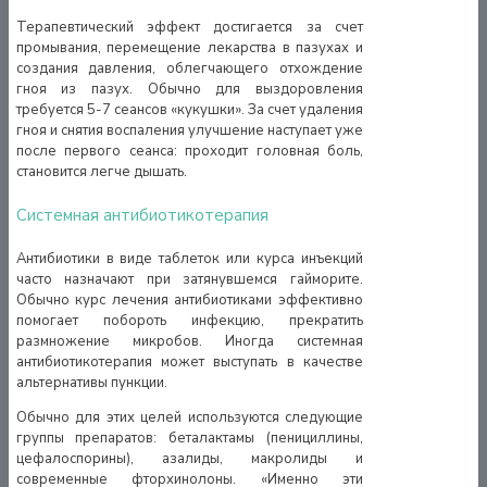
Терапевтический эффект достигается за счет
промывания, перемещение лекарства в пазухах и
создания давления, облегчающего отхождение
гноя из пазух. Обычно для выздоровления
требуется 5-7 сеансов «кукушки». За счет удаления
гноя и снятия воспаления улучшение наступает уже
после первого сеанса: проходит головная боль,
становится легче дышать.
Системная антибиотикотерапия
Антибиотики в виде таблеток или курса инъекций
часто назначают при затянувшемся гайморите.
Обычно курс лечения антибиотиками эффективно
помогает побороть инфекцию, прекратить
размножение микробов. Иногда системная
антибиотикотерапия может выступать в качестве
альтернативы пункции.
Обычно для этих целей используются следующие
группы препаратов: беталактамы (пенициллины,
цефалоспорины), азалиды, макролиды и
современные фторхинолоны. «Именно эти