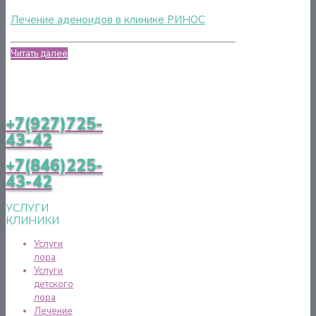
Лечение аденоидов в клинике РИНОС
Читать далее
+7(927)725-
43-42
+7(846)225-
43-42
УСЛУГИ
КЛИНИКИ
Услуги
лора
Услуги
детского
лора
Лечение