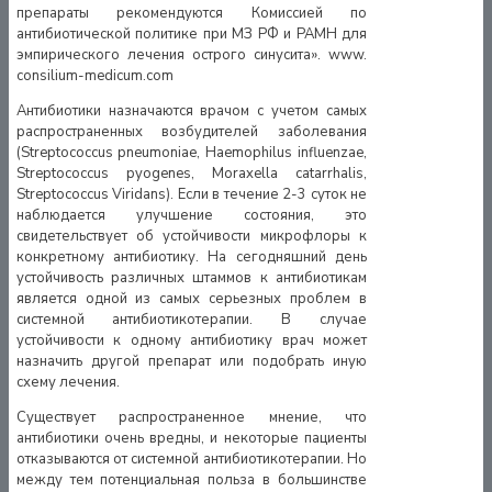
препараты рекомендуются Комиссией по
антибиотической политике при МЗ РФ и РАМН для
эмпирического лечения острого синусита». www.
consilium-medicum.com
Антибиотики назначаются врачом с учетом самых
распространенных возбудителей заболевания
(Streptococcus pneumoniae, Haemophilus influenzae,
Streptococcus pyogenes, Moraxella catarrhalis,
Streptococcus Viridans). Если в течение 2-3 суток не
наблюдается улучшение состояния, это
свидетельствует об устойчивости микрофлоры к
конкретному антибиотику. На сегодняшний день
устойчивость различных штаммов к антибиотикам
является одной из самых серьезных проблем в
системной антибиотикотерапии. В случае
устойчивости к одному антибиотику врач может
назначить другой препарат или подобрать иную
схему лечения.
Существует распространенное мнение, что
антибиотики очень вредны, и некоторые пациенты
отказываются от системной антибиотикотерапии. Но
между тем потенциальная польза в большинстве