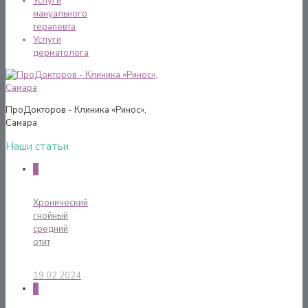
Услуги
мануального
терапевта
Услуги
дерматолога
ПроДокторов - Клиника «Ринос»,
Самара
Наши статьи
0
Хронический
гнойный
средний
отит
19.02.2024
0