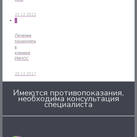
23.12.2022
0
Лечение
тонзиллита
в
клинике
РИНОС
20.12.2017
Имеются противопоказания,
необходима консультация
специалиста