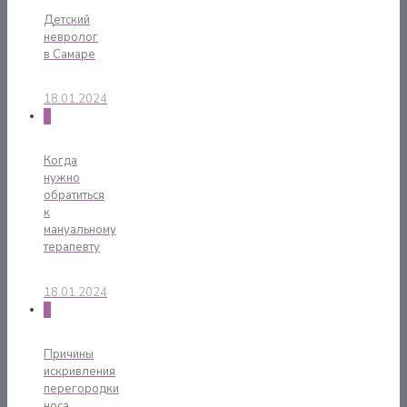
Детский
невролог
в Самаре
18.01.2024
0
Когда
нужно
обратиться
к
мануальному
терапевту
18.01.2024
0
Причины
искривления
перегородки
носа