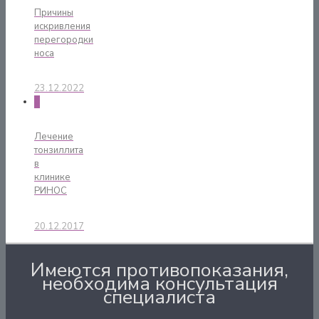
Причины
искривления
перегородки
носа
23.12.2022
0
Лечение
тонзиллита
в
клинике
РИНОС
20.12.2017
Имеются противопоказания,
необходима консультация
специалиста