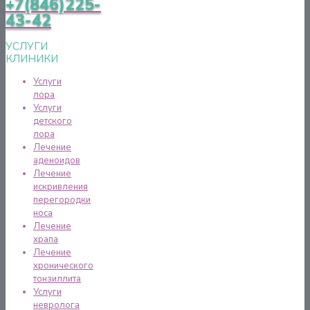
+7(846)225-
43-42
УСЛУГИ
КЛИНИКИ
Услуги
лора
Услуги
детского
лора
Лечение
аденоидов
Лечение
искривления
перегородки
носа
Лечение
храпа
Лечение
хронического
тонзиллита
Услуги
невролога