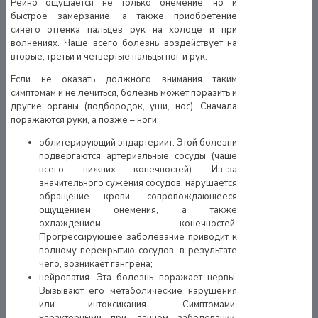
Рейно ощущается не только онемение, но и
быстрое замерзание, а также приобретение
синего оттенка пальцев рук на холоде и при
волнениях. Чаще всего болезнь воздействует на
вторые, третьи и четвертые пальцы ног и рук.
Если не оказать должного внимания таким
симптомам и не лечиться, болезнь может поразить и
другие органы (подбородок, уши, нос). Сначала
поражаются руки, а позже – ноги;
облитерирующий эндартериит. Этой болезни
подвергаются артериальные сосуды (чаще
всего, нижних конечностей). Из-за
значительного сужения сосудов, нарушается
обращение крови, сопровождающееся
ощущением онемения, а также
охлаждением конечностей.
Прогрессирующее заболевание приводит к
полному перекрытию сосудов, в результате
чего, возникает гангрена;
нейропатия. Эта болезнь поражает нервы.
Вызывают его метаболические нарушения
или интоксикация. Симптомами,
характерными при данном заболевании,