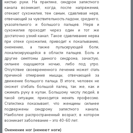
кистью руки. На практике, синдром запястного
канала возникает, когда, после напряжения,
отекают сухожилия, тем самым, сдавливая нерв,
отвечающий за чувствительность ладони, среднего,
указательного и большого пальцев. Нерв и
сухожилия проходят через один и тот же
достаточно узкий канал. Такое сдавливание нерва
при отеке сухожилия, приводит к покалыванию,
онемению, а также пульсирующей боли,
локализирующейся в области пальцев. Боль и
другие симптомы данного синдрома, зачастую,
сильнее ощущаются ночью, либо под утро.
Отсутствие своевременного лечения может стать
причиной отмирания мышцы, отвечающей за
движение большого пальца. В итоге, человек не
сможет сгибать большой палец, так же, как и
сжимать руку в кулак. Большому числу людей, в
такой ситуации, приходится менять профессию.
Статистика показывает, что женщины сильнее
подвержены синдрому запястного канала.
Наиболее распространенный возраст, в котором
возникает заболевание – это 40-60 лет.
Онемение ног (немеют ноги)