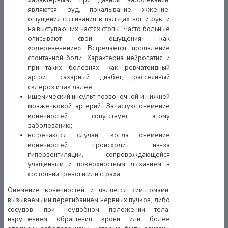
являются: зуд, покалывание, жжение,
ощущения стягивания в пальцах ног и рук, и
на выступающих частях стопы. Часто больные
описывают свои ощущения, как
«одеревенение». Встречается проявление
спонтанной боли. Характерна нейропатия и
при таких болезнях, как ревматоидный
артрит, сахарный диабет, рассеянный
склероз и так далее;
ишемический инсульт позвоночной и нижней
мозжечковой артерий. Зачастую онемение
конечностей сопутствует этому
заболеванию;
встречаются случаи, когда онемение
конечностей происходит из-за
гипервентиляции, сопровождающейся
учащенным и поверхностным дыханием в
состоянии тревоги или страха.
Онемение конечностей и является симптомами,
вызываемыми перегибанием нервных пучков, либо
сосудов, при неудобном положении тела,
нарушением обращения крови или более