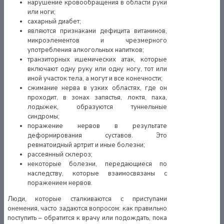
нарушение кровообращения в области руки
или ноги;
сахарный диабет;
являются признаками дефицита витаминов,
микроэлементов и чрезмерного
употребления алкогольных напитков;
транзиторных ишемических атак, которые
включают одну руку или одну ногу, тот или
иной участок тела, а могут и все конечности;
сжимание нерва в узких областях, где он
проходит, в зонах запястья, локтя, паха,
лодыжек, образуются туннельные
синдромы;
поражение нервов в результате
деформирования суставов. Это
ревматоидный артрит и иные болезни;
рассеянный склероз;
некоторые болезни, передающиеся по
наследству, которые взаимосвязаны с
поражением нервов.
Люди, которые сталкиваются с приступами
онемения, часто задаются вопросом: как правильно
поступить – обратится к врачу или подождать, пока