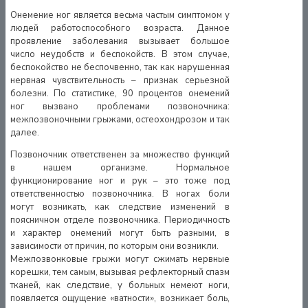
Онемение ног является весьма частым симптомом у
людей работоспособного возраста. Данное
проявление заболевания вызывает большое
число неудобств и беспокойств. В этом случае,
беспокойство не беспочвенно, так как нарушенная
нервная чувствительность – признак серьезной
болезни. По статистике, 90 процентов онемений
ног вызвано проблемами позвоночника:
межпозвоночными грыжами, остеохондрозом и так
далее.
Позвоночник ответственен за множество функций
в нашем организме. Нормальное
функционирование ног и рук – это тоже под
ответственностью позвоночника. В ногах боли
могут возникать, как следствие изменений в
поясничном отделе позвоночника. Периодичность
и характер онемений могут быть разными, в
зависимости от причин, по которым они возникли.
Межпозвонковые грыжи могут сжимать нервные
корешки, тем самым, вызывая рефлекторный спазм
тканей, как следствие, у больных немеют ноги,
появляется ощущение «ватности», возникает боль,