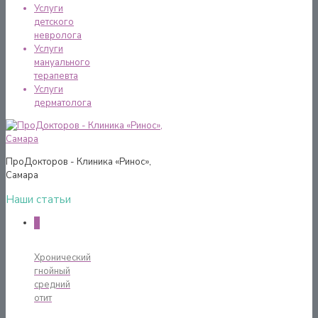
Услуги
детского
невролога
Услуги
мануального
терапевта
Услуги
дерматолога
ПроДокторов - Клиника «Ринос»,
Самара
Наши статьи
0
Хронический
гнойный
средний
отит