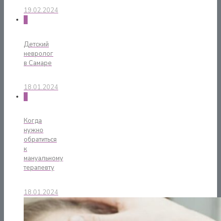
19.02.2024
0
Детский
невролог
в Самаре
18.01.2024
0
Когда
нужно
обратиться
к
мануальному
терапевту
18.01.2024