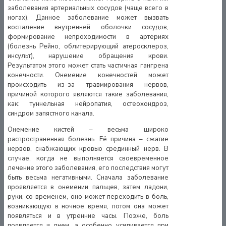
заболевания артериальных сосудов (чаще всего в
ногах). Данное заболевание может вызвать
воспаление внутренней оболочки сосудов,
формирование непроходимости в артериях
(болезнь Рейно, облитерирующий атеросклероз,
инсульт), нарушение обращения крови.
Результатом этого может стать частичная гангрена
конечности. Онемение конечностей может
происходить из-за травмирования нервов,
причиной которого являются такие заболевания,
как: туннельная нейропатия, остеохондроз,
синдром запястного канала.
Онемение кистей – весьма широко
распространенная болезнь. Её причина – сжатие
нервов, снабжающих кровью срединный нерв. В
случае, когда не выполняется своевременное
лечение этого заболевания, его последствия могут
быть весьма негативными. Сначала заболевание
проявляется в онемении пальцев, затем ладони,
руки, со временем, оно может переходить в боль,
возникающую в ночное время, потом она может
появляться и в утренние часы. Позже, боль
появляется и днем, а особенно усиливается при