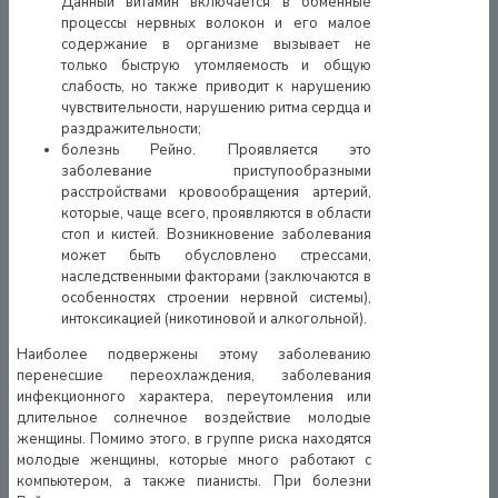
Данный витамин включается в обменные
процессы нервных волокон и его малое
содержание в организме вызывает не
только быструю утомляемость и общую
слабость, но также приводит к нарушению
чувствительности, нарушению ритма сердца и
раздражительности;
болезнь Рейно. Проявляется это
заболевание приступообразными
расстройствами кровообращения артерий,
которые, чаще всего, проявляются в области
стоп и кистей. Возникновение заболевания
может быть обусловлено стрессами,
наследственными факторами (заключаются в
особенностях строении нервной системы),
интоксикацией (никотиновой и алкогольной).
Наиболее подвержены этому заболеванию
перенесшие переохлаждения, заболевания
инфекционного характера, переутомления или
длительное солнечное воздействие молодые
женщины. Помимо этого, в группе риска находятся
молодые женщины, которые много работают с
компьютером, а также пианисты. При болезни