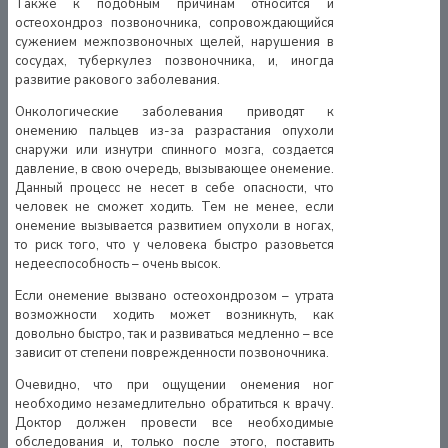
Также к подобным причинам относится и
остеохондроз позвоночника, сопровождающийся
сужением межпозвоночных щелей, нарушения в
сосудах, туберкулез позвоночника, и, иногда
развитие ракового заболевания.
Онкологические заболевания приводят к
онемению пальцев из-за разрастания опухоли
снаружи или изнутри спинного мозга, создается
давление, в свою очередь, вызывающее онемение.
Данный процесс не несет в себе опасности, что
человек не сможет ходить. Тем не менее, если
онемение вызывается развитием опухоли в ногах,
то риск того, что у человека быстро разовьется
недееспособность – очень высок.
Если онемение вызвано остеохондрозом – утрата
возможности ходить может возникнуть, как
довольно быстро, так и развиваться медленно – все
зависит от степени поврежденности позвоночника.
Очевидно, что при ощущении онемения ног
необходимо незамедлительно обратиться к врачу.
Доктор должен провести все необходимые
обследования и, только после этого, поставить